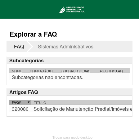
Explorar a FAQ
FAQ
Sistemas Administrativos
Subcategorias
NOME
COMENTÁRIO
SUBCATEGORIAS
ARTIGOS FAQ
Subcategorias não encontradas.
Artigos FAQ
FAQ#
TÍTULO
320080
Solicitação de Manutenção Predial/Imóveis e Patr
Trocar para modo desktop