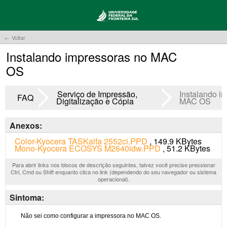
← Voltar
Instalando impressoras no MAC
OS
Serviço de Impressão,
Instalando i
FAQ
Digitalização e Cópia
MAC OS
Anexos:
Color-Kyocera TASKalfa 2552ci.PPD
, 149.9 KBytes
Mono-Kyocera ECOSYS M2640idw.PPD
, 51.2 KBytes
Para abrir links nos blocos de descrição seguintes, talvez você precise pressionar
Ctrl, Cmd ou Shift enquanto clica no link (dependendo do seu navegador ou sistema
operacional).
Sintoma: