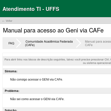
Atendimento TI - UFFS
← Voltar
Manual para acesso ao Geni via CAFe
Comunidade Acadêmica Federada
Manual para acess
FAQ
(CAFe)
CAFe
Para abrir links nos blocos de descrição seguintes, talvez você precise pressionar Ctrl
ou sistema operacional
Sintoma:
Problema:
Solução: