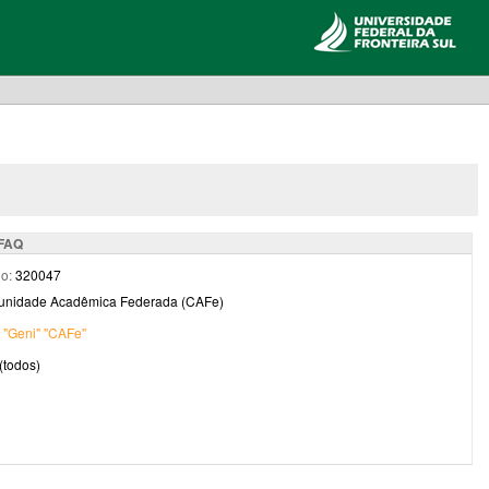
 FAQ
o:
320047
nidade Acadêmica Federada (CAFe)
:
"Geni"
"CAFe"
(todos)