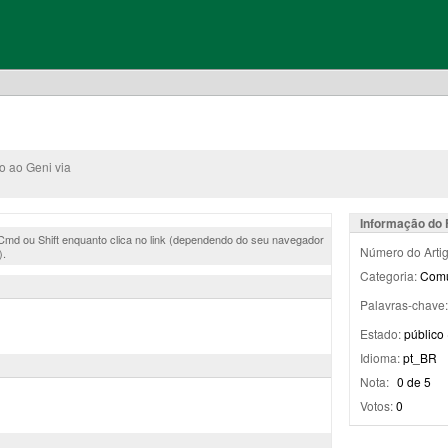
o ao Geni via
Informação do
, Cmd ou Shift enquanto clica no link (dependendo do seu navegador
Número do Artig
).
Categoria:
Comu
Palavras-chave
Estado:
público 
Idioma:
pt_BR
Nota:
0 de 5
Votos:
0